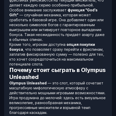
фриспинах умножаются на текущий множитель, что
делает каждую серию особенно прибыльной.
Особое внимание заслуживает
функция "God’s
Gift"
— случайная механика, которая может
сработать в базовой игре. Она добавляет один или
несколько символов богов с гарантированным
выигрышем или активирует повторное выпадение
бонуса. Такая неожиданность придаёт азарту даже
в обычных спинах.
Кроме того, игрокам доступна
опция покупки
бонуса
, что позволяет сразу перейти к фриспинам,
заплатив фиксированную сумму — полезно для тех,
кто хочет сосредоточиться на максимальном
потенциале слота.
Почему стоит сыграть в Olympus
Unleashed
Olympus Unleashed
— это слот, который сочетает
масштабную мифологическую атмосферу с
действительно мощными игровыми возможностями.
Игра продумана до мелочей: здесь есть визуальное
великолепие, разнообразная механика,
прогрессивные множители и взрывной темп
благодаря каскадам.