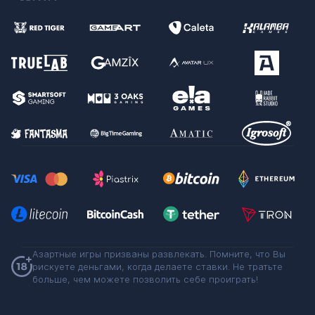
Азартные игры призваны развлекать. Помните, что Вы
рискуете деньгами, когда делаете ставки. Не тратьте
больше, чем можете позволить себе проиграть!