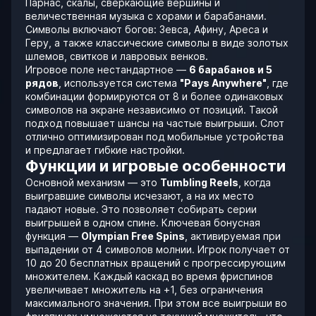
Парнас, скалы, сверкающие вершины и
величественная музыка с хорами и барабанами.
Символы включают богов: Зевса, Афину, Ареса и
Геру, а также классические символы в виде золотых
шлемов, свитков и лавровых венков.
Игровое поле нестандартное —
6 барабанов и 5
рядов
, используется система
"Pays Anywhere"
, где
комбинации формируются от 8 и более одинаковых
символов на экране независимо от позиций. Такой
подход повышает шансы на частые выигрыши. Слот
отлично оптимизирован под мобильные устройства
и предлагает гибкие настройки.
Функции и игровые особенности
Основной механизм — это
Tumbling Reels
, когда
выигравшие символы исчезают, а на их место
падают новые. Это позволяет собирать серии
выигрышей в одном спине. Ключевая бонусная
функция —
Olympian Free Spins
, активируемая при
выпадении от 4 символов молнии. Игрок получает от
10 до 20 бесплатных вращений с прогрессирующим
множителем. Каждый каскад во время фриспинов
увеличивает множитель на +1, без ограничения
максимального значения. При этом все выигрыши во