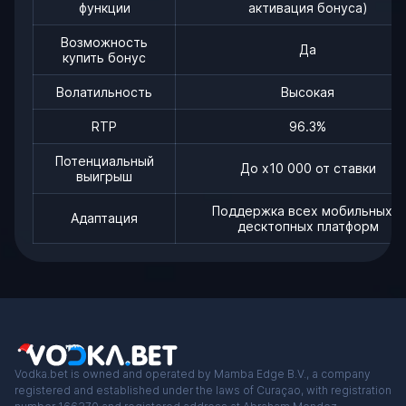
функции
активация бонуса)
Возможность
Да
купить бонус
Волатильность
Высокая
RTP
96.3%
Потенциальный
До x10 000 от ставки
выигрыш
Поддержка всех мобильных и
Адаптация
десктопных платформ
Vodka.bet is owned and operated by Mamba Edge B.V., a company
registered and established under the laws of Curaçao, with registration