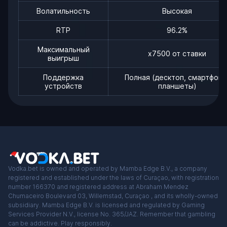
Волатильность
Высокая
RTP
96.2%
Максимальный
x7500 от ставки
выигрыш
Поддержка
Полная (десктоп, смартфоны
устройств
планшеты)
Vodka.bet is owned and operated by Mamba Edge B.V., a company
registered and established under the laws of Curaçao, with registration
number 166370 and registered address at Abraham Mendez
Chumaceiro Boulevard 03, Willemstad, Curaçao , and its wholly-owned
subsidiary. Mamba Edge B.V. is licensed and regulated by Gaming
Services Provider N.V., license No. 365/JAZ. Remember that gambling
can be addictive. Play responsibly.