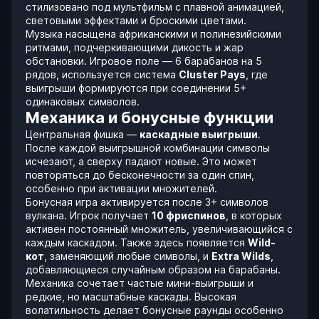
стилизовано под мультфильм с плавной анимацией,
световыми эффектами и броскими цветами.
Музыка насыщена африканскими и полинезийскими
ритмами, подчеркивающими дикость и жар
обстановки. Игровое поле — 6 барабанов на 5
рядов, используется система
Cluster Pays
, где
выигрыши формируются при соединении 5+
одинаковых символов.
Механика и бонусные функции
Центральная фишка —
каскадные выигрыши
.
После каждой выигрышной комбинации символы
исчезают, а сверху падают новые. Это может
повторяться до бесконечности за один спин,
особенно при активации множителей.
Бонусная игра активируется после 3+ символов
вулкана. Игрок получает
10 фриспинов
, в которых
активен постоянный множитель, увеличивающийся с
каждым каскадом. Также здесь появляется
Wild-
кот
, заменяющий любые символы, и
Extra Wilds
,
добавляющиеся случайным образом на барабаны.
Механика сочетает частые мини-выигрыши и
редкие, но масштабные каскады. Высокая
волатильность делает бонусные раунды особенно