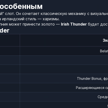
r особенным
й" слот. Он сочетает классическую механику с визуал
а ирландский стиль — харизмы.
олния может принести золото —
Irish Thunder
будет дос
der
Зн
Bela
Thunder Bonus, ф
Расширяющиеся си
Средн