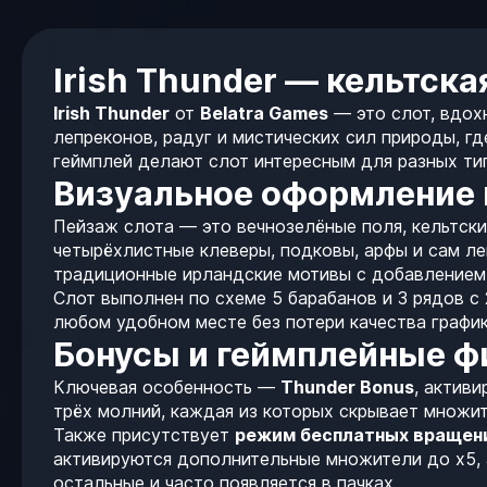
Irish Thunder — кельтска
Irish Thunder
от
Belatra Games
— это слот, вдох
лепреконов, радуг и мистических сил природы, гд
геймплей делают слот интересным для разных тип
Визуальное оформление 
Пейзаж слота — это вечнозелёные поля, кельтск
четырёхлистные клеверы, подковы, арфы и сам ле
традиционные ирландские мотивы с добавлением 
Слот выполнен по схеме 5 барабанов и 3 рядов с
любом удобном месте без потери качества график
Бонусы и геймплейные 
Ключевая особенность —
Thunder Bonus
, актив
трёх молний, каждая из которых скрывает множите
Также присутствует
режим бесплатных вращен
активируются дополнительные множители до x5, а
остальные и часто появляется в пачках.