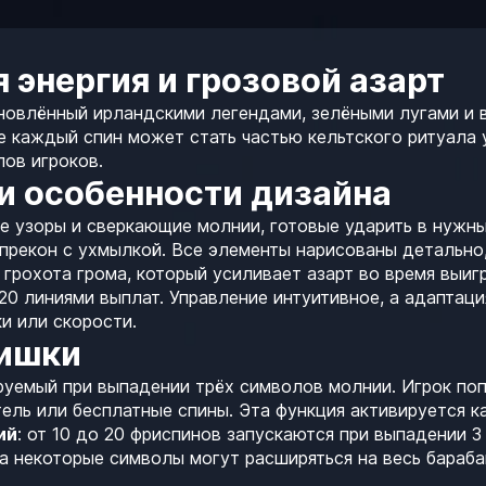
я энергия и грозовой азарт
новлённый ирландскими легендами, зелёными лугами и 
е каждый спин может стать частью кельтского ритуала 
ов игроков.
и особенности дизайна
ие узоры и сверкающие молнии, готовые ударить в нужн
прекон с ухмылкой. Все элементы нарисованы детально
грохота грома, который усиливает азарт во время выиг
 20 линиями выплат. Управление интуитивное, а адаптац
и или скорости.
фишки
ируемый при выпадении трёх символов молнии. Игрок поп
ль или бесплатные спины. Эта функция активируется как
ий
: от 10 до 20 фриспинов запускаются при выпадении 
 некоторые символы могут расширяться на весь барабан