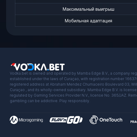
Максимальный выигрыш
Мобильная адаптация
Vodka.bet is owned and operated by Mamba Edge B.V., a company reg
established under the laws of Curaçao, with registration number 1663
registered address at Abraham Mendez Chumaceiro Boulevard 03, Wil
Curaçao , and its wholly-owned subsidiary. Mamba Edge B.V. is licens
regulated by Gaming Services Provider N.V., license No. 365/JAZ. Re
gambling can be addictive. Play responsibly.