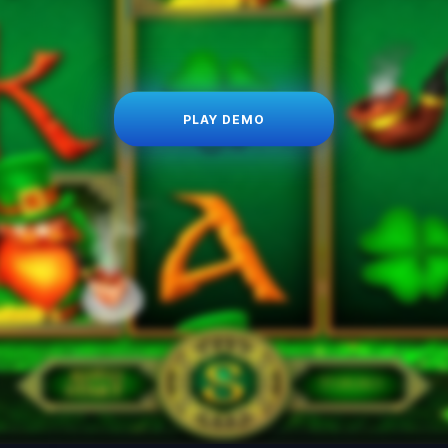
PLAY DEMO