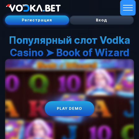
Регистрация
Вход
Популярный слот Vodka
Casino ➤ Book of Wizard
PLAY DEMO