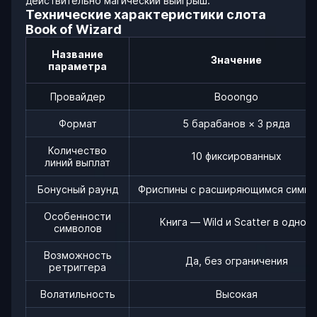
действительно магический выигрыш.
Технические характеристики слота
Book of Wizard
Название
Значение
параметра
Провайдер
Booongo
Формат
5 барабанов × 3 ряда
Количество
10 фиксированных
линий выплат
Бонусный раунд
Фриспины с расширяющимся симв
Особенности
Книга — Wild и Scatter в одном
символов
Возможность
Да, без ограничения
ретриггера
Волатильность
Высокая