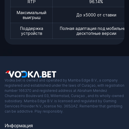
RTP
96.14%
Максимальный
До x5000 от ставки
выигрыш
Поддержка
Полная адаптация под мобильные
устройств
десктопные версии
Vodka.bet is owned and operated by Mamba Edge B.V., a company
registered and established under the laws of Curaçao, with registration
number 166370 and registered address at Abraham Mendez
Chumaceiro Boulevard 03, Willemstad, Curaçao , and its wholly-owned
subsidiary. Mamba Edge B.V. is licensed and regulated by Gaming
Services Provider N.V., license No. 365/JAZ. Remember that gambling
can be addictive. Play responsibly.